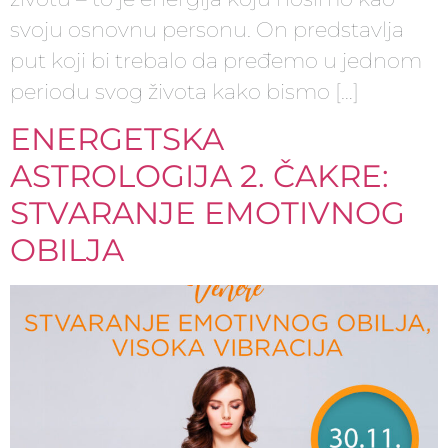
svoju osnovnu personu. On predstavlja
put koji bi trebalo da pređemo u jednom
periodu svog života kako bismo […]
ENERGETSKA
ASTROLOGIJA 2. ČAKRE:
STVARANJE EMOTIVNOG
OBILJA