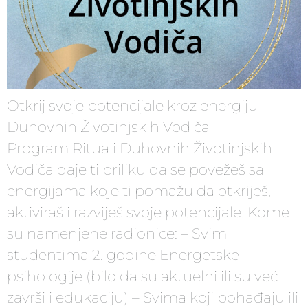
Otkrij svoje potencijale kroz energiju
Duhovnih Životinjskih Vodiča
Program Rituali Duhovnih Životinjskih
Vodiča daje ti priliku da se povežeš sa
energijama koje ti pomažu da otkriješ,
aktiviraš i razviješ svoje potencijale. Kome
su namenjene radionice: – Svim
studentima 2. godine Energetske
psihologije (bilo da su aktuelni ili su već
završili edukaciju) – Svima koji pohađaju ili