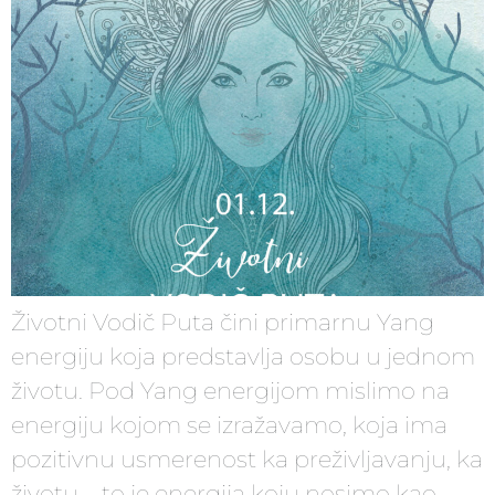
Životni Vodič Puta čini primarnu Yang
energiju koja predstavlja osobu u jednom
životu. Pod Yang energijom mislimo na
energiju kojom se izražavamo, koja ima
pozitivnu usmerenost ka preživljavanju, ka
životu – to je energija koju nosimo kao