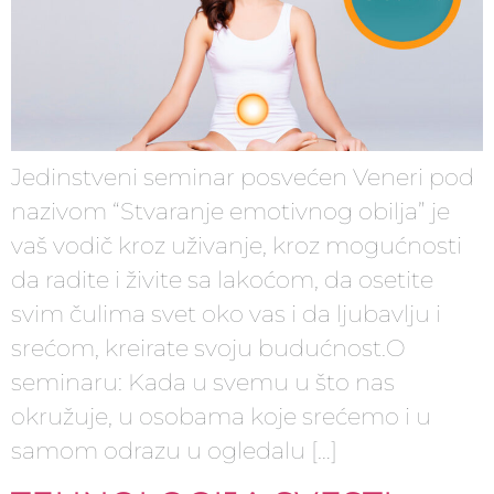
Jedinstveni seminar posvećen Veneri pod
nazivom “Stvaranje emotivnog obilja” je
vaš vodič kroz uživanje, kroz mogućnosti
da radite i živite sa lakoćom, da osetite
svim čulima svet oko vas i da ljubavlju i
srećom, kreirate svoju budućnost.O
seminaru: Kada u svemu u što nas
okružuje, u osobama koje srećemo i u
samom odrazu u ogledalu […]