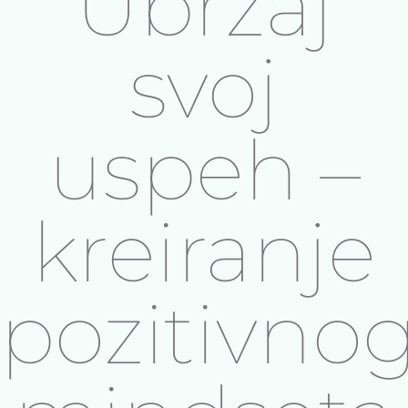
Ubrzaj
svoj
uspeh –
kreiranje
pozitivno